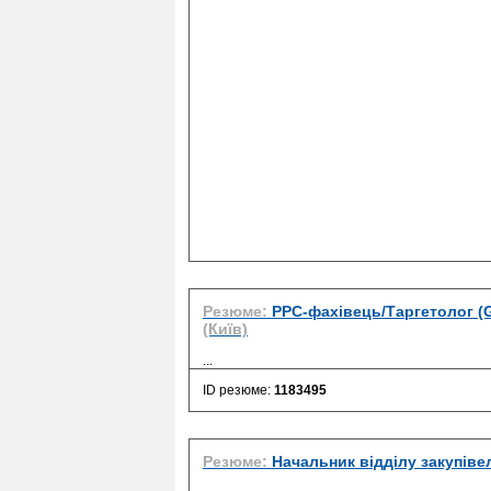
Резюме:
PPC-фахівець/Таргетолог (G
(Київ)
...
ID резюме:
1183495
Резюме:
Начальник відділу закупіве