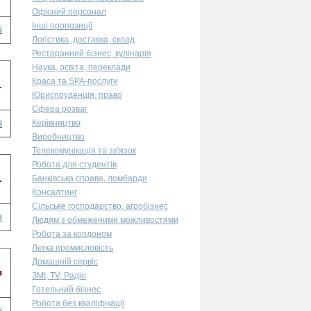
Офісний персонал
Інші пропозиції
і
Логістика, доставка, склад
Ресторанний бізнес, кулінарія
Наука, освіта, переклади
Краса та SPA-послуги
.
Юриспруденція, право
Сфера розваг
Керівництво
і
Виробництво
Телекомунікація та зв'язок
Робота для студентів
.
Банківська справа, ломбарди
Консалтинг
Сільське господарство, агробізнес
і
Людям з обмеженими можливостями
Робота за кордоном
Легка промисловість
Домашній сервіс
я
ЗМІ, TV, Радіо
Готельний бізнес
Робота без кваліфікації