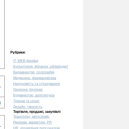
Рубрики:
IT, WEB фахівці
Бухгалтерія, фінанси, облік/аудит
Видавництво, поліграфія
Медицина, фармацевтика
Нерухомість та страхування
.
Охорона, безпека
Будівництво, архітектура
Туризм та спорт
і
Дизайн, творчість
Торгівля, продажі, закупівлі
Транспорт, автосервіс
Реклама, маркетинг, PR
.
HR, управління персоналом