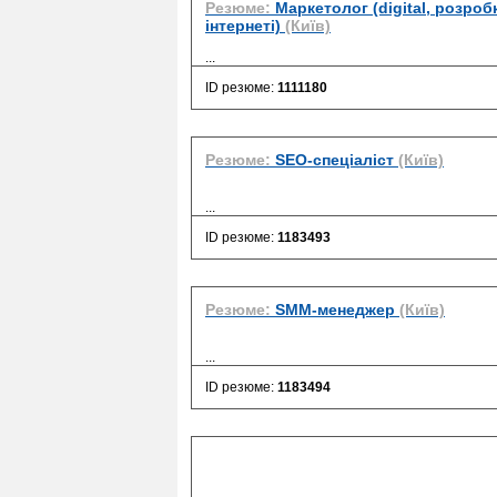
Резюме:
Маркетолог (digital, розробк
інтернеті)
(Київ)
...
ID резюме:
1111180
Резюме:
SEO-спеціаліст
(Київ)
...
ID резюме:
1183493
Резюме:
SMM-менеджер
(Київ)
...
ID резюме:
1183494