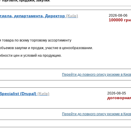
е
Торговля, продажи, закупки
.
тдела, департамента, Директор
(Київ)
2026-08-06
100000 грн
и товара по всему торговому ассортименту
бъемов закупки и продаж, участие в ценообразовании.
бности цен и условий на продукцию.
Перейти до повного опису резюме в Києв
pecialist (Drupal)
(Київ)
2026-08-05
договорна
Перейти до повного опису резюме в Києв