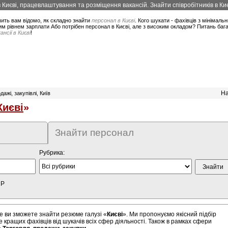
 Києві, працевлаштування та розміщення вакансій. Знайти співробітників в Киє
ить вам відомо, як складно знайти
персонал в Києві
. Кого шукати - фахівців з мінімал
м рівнем зарплати Або потрібен персонал в Києві, але з високим окладом? Питань бага
ансії в Києві
!
На
ажі, закупівлі, Київ
Києві
»
Знайти персонал
Рубрика:
HP
te ви зможете знайти резюме галузі «
Києві
». Ми пропонуємо якісний підбір
кращих фахівців від шукачів всіх сфер діяльності. Також в рамках сфери