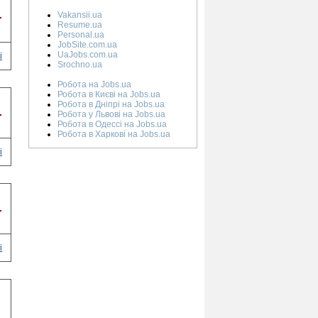
.
Vakansii.ua
Resume.ua
Personal.ua
JobSite.com.ua
UaJobs.com.ua
і
Srochno.ua
Робота на Jobs.ua
Робота в Києві на Jobs.ua
Робота в Дніпрі на Jobs.ua
.
Робота у Львові на Jobs.ua
Робота в Одессі на Jobs.ua
Робота в Харкові на Jobs.ua
і
.
і