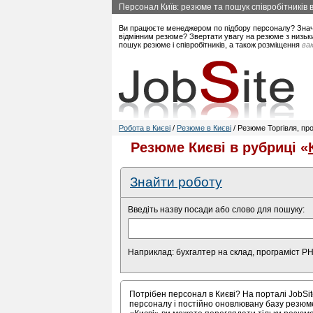
Персонал Київ: резюме та пошук співробітників в
Ви працюєте менеджером по підбору персоналу? Знач
відмінним резюме? Звертати увагу на резюме з низьки
пошук резюме і співробітників, а також розміщення
вак
Робота в Києві
/
Резюме в Києві
/ Резюме Торгівля, прод
Резюме Києві в рубриці «
Знайти роботу
Введіть назву посади або слово для пошуку:
Наприклад: бухгалтер на склад, програміст P
Потрібен персонал в Києві? На порталі JobSi
персоналу і постійно оновлювану базу резюме 