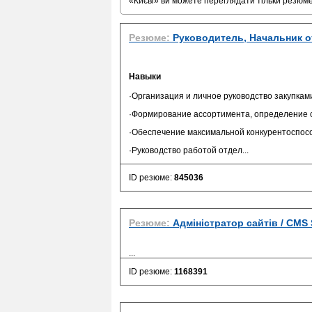
«Києві» ви можете переглядати тільки резюм
Резюме:
Руководитель, Начальник о
Навыки
·Организация и личное руководство закупкам
·Формирование ассортимента, определение о
·Обеспечение максимальной конкурентоспосо
·Руководство работой отдел...
ID резюме:
845036
Резюме:
Адміністратор сайтів / CMS S
...
ID резюме:
1168391