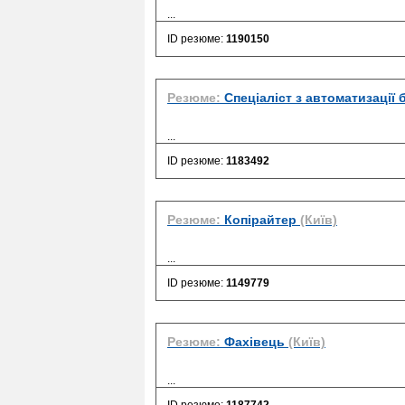
...
ID резюме:
1190150
Резюме:
Спеціаліст з автоматизації б
...
ID резюме:
1183492
Резюме:
Копірайтер
(Київ)
...
ID резюме:
1149779
Резюме:
Фахівець
(Київ)
...