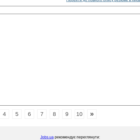
Перейти до повного опису резюме в Києв
»
4
5
6
7
8
9
10
Jobs.ua
рекомендує переглянути: