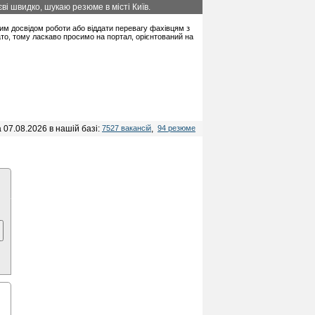
ві швидко, шукаю резюме в місті Київ.
ьним досвідом роботи або віддати перевагу фахівцям з
то, тому ласкаво просимо на портал, орієнтований на
 07.08.2026 в нашій базі:
7527 вакансій
,
94 резюме