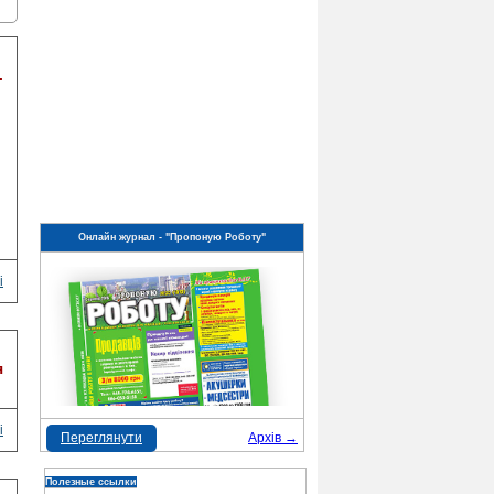
.
Онлайн журнал - "Пропоную Роботу"
і
я
і
Переглянути
Архів →
Полезные ссылки