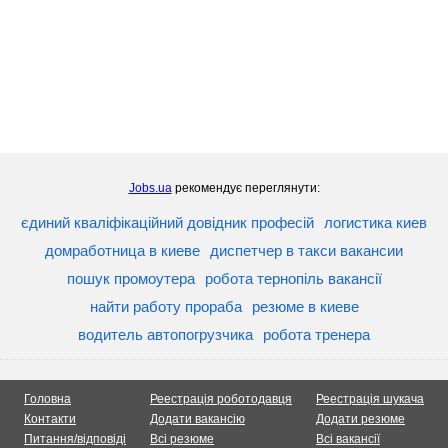
Jobs.ua
рекомендує переглянути:
єдиний кваліфікаційний довідник професій
логистика киев
домработница в киеве
диспетчер в такси вакансии
пошук промоутера
робота тернопіль вакансії
найти работу прораба
резюме в киеве
водитель автопогрузчика
робота тренера
Головна
Реестрація роботодавця
Реестрація шукача
Контакти
Додати вакансію
Додати резюме
Питання/відповіді
Всі резюме
Всі вакансії