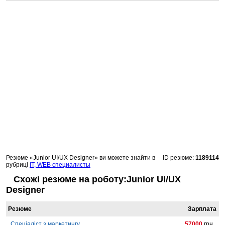
Резюме «Junior UI/UX Designer» ви можете знайти в
ID резюме:
1189114
рубриці
IT, WEB специалисты
Схожі резюме на роботу:Junior UI/UX
Designer
Резюме
Зарплата
Спеціаліст з маркетингу
57000
грн.