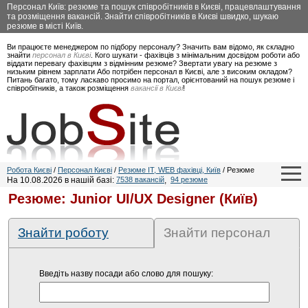
Персонал Київ: резюме та пошук співробітників в Києві, працевлаштування
та розміщення вакансій. Знайти співробітників в Києві швидко, шукаю
резюме в місті Київ.
Ви працюєте менеджером по підбору персоналу? Значить вам відомо, як складно
знайти
персонал в Києві
. Кого шукати - фахівців з мінімальним досвідом роботи або
віддати перевагу фахівцям з відмінним резюме? Звертати увагу на резюме з
низьким рівнем зарплати Або потрібен персонал в Києві, але з високим окладом?
Питань багато, тому ласкаво просимо на портал, орієнтований на пошук резюме і
співробітників, а також розміщення
вакансії в Києві
!
Робота Києві
/
Персонал Києві
/
Резюме IT, WEB фахівці, Київ
/ Резюме
На 10.08.2026 в нашій базі:
7538 вакансій
,
94 резюме
Резюме: Junior UI/UX Designer (Київ)
Знайти роботу
Знайти персонал
Введіть назву посади або слово для пошуку: