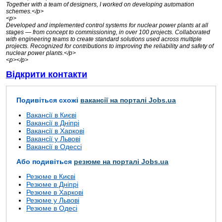
Together with a team of designers, I worked on developing automation
schemes.</p>
<p>
Developed and implemented control systems for nuclear power plants at all
stages — from concept to commissioning, in over 100 projects. Collaborated
with engineering teams to create standard solutions used across multiple
projects. Recognized for contributions to improving the reliability and safety of
nuclear power plants.</p>
<p></p>
Відкрити контакти
Подивіться схожі
вакансії на порталі Jobs.ua
Вакансії в Києві
Вакансії в Дніпрі
Вакансії в Харкові
Вакансії у Львові
Вакансії в Одессі
Або подивіться
резюме на порталі Jobs.ua
Резюме в Києві
Резюме в Дніпрі
Резюме в Харкові
Резюме у Львові
Резюме в Одесі