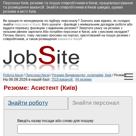
Персонал Київ: резюме та пошук співробітників в Києві, працевлаштування
та розміщення вакансій. Знайти співробітників в Києві швидко, шукаю
резюме в місті Київ.
Ви працюєте менеджером по підбору персоналу? Значить вам відомо, як складно
знайти
персонал в Києві
. Кого шукати - фахівців з мінімальним досвідом роботи або
віддати перевагу фахівцям з відмінним резюме? Звертати увагу на резюме з
низьким рівнем зарплати Або потрібен персонал в Києві, але з високим окладом?
Питань багато, тому ласкаво просимо на портал, орієнтований на пошук резюме і
співробітників, а також розміщення
вакансії в Києві
!
Робота Києві
/
Персонал Києві
/
Резюме Видавництво, поліграфія, Київ
/ Резюме
На 06.08.2026 в нашій базі:
7519 вакансій
,
94 резюме
Резюме: Асистент (Київ)
Знайти роботу
Знайти персонал
Введіть назву посади або слово для пошуку: