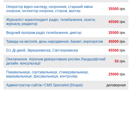
Оператор відео-нагляду, охоронник, старший зміни
35500
грн.
охорони, інспектор охорони, сторож, вахтер.
Журналіст кореспондент радіо, телебачення, газети,
45500
грн.
журналу, редактор
Ведучий програм радіо телебачення, диктор.
35500
грн.
Тамада на весілля, день народження, банкет, корпоратив
45000
грн.
DJ, Ді-джей, Звукорежисер, Світлорежисер
45500
грн.
Озеленення. Агроном декоративних рослин.Ландшафтний
55
грн.
дизайн. консультації
Пакувальниця, сортувальниця, стикерувальниця,
25000
грн.
маркувальниця, фасувальниця, контролер.
Адміністратор сайтів / CMS Specialist (Drupal)
договорная