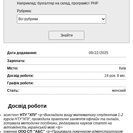
Наприклад: бухгалтер на склад, програміст PHP
Рубрика:
Дата додавання:
Зарплата:
Місто:
Київ
Досвід роботи:
24 рок. 8 міc.
Графік роботи:
Стать:
женский
Досвід роботи
асистент
НТУ "ХПІ"
<p>Викладала вищу математику студентам 1-2
курсів НТУ"ХПІ", проводила практичні заняття офлайн та онлайн,
готувала методичні посібники, редагувала наукові статті на
відповідність українській мові.</p>
інженер
ООО СП "АБС"
<p>Працювала інженером-адміністратором