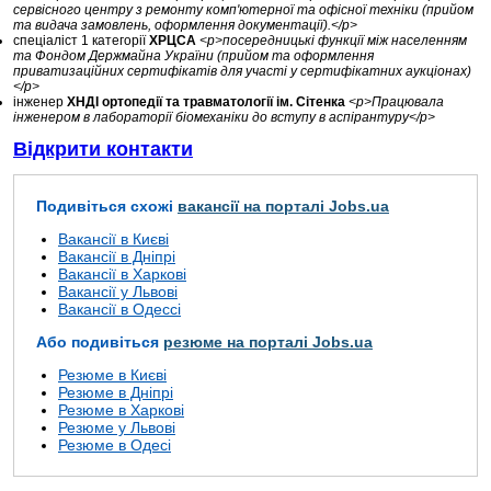
сервісного центру з ремонту комп'ютерної та офісної техніки (прийом
та видача замовлень, оформлення документації).</p>
спеціаліст 1 категорії
ХРЦСА
<p>посередницькі функції між населенням
та Фондом Держмайна України (прийом та оформлення
приватизаційних сертифікатів для участі у сертифікатних аукціонах)
</p>
інженер
ХНДІ ортопедії та травматології ім. Сітенка
<p>Працювала
інженером в лабораторії біомеханіки до вступу в аспірантуру</p>
Відкрити контакти
Подивіться схожі
вакансії на порталі Jobs.ua
Вакансії в Києві
Вакансії в Дніпрі
Вакансії в Харкові
Вакансії у Львові
Вакансії в Одессі
Або подивіться
резюме на порталі Jobs.ua
Резюме в Києві
Резюме в Дніпрі
Резюме в Харкові
Резюме у Львові
Резюме в Одесі