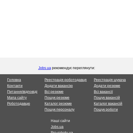
Jobs.ua
рекомендує переглянути:
Головна
Реестрація роботодавця
Реестрація шукача
Контакти
Додати вакансію
Додати резюме
Питання/відповіді
Всі резюме
Всі вакансії
Мапа сайту
Пошук резюме
Пошук вакансій
Роботодавцю
Каталог резюме
Каталог вакансій
Пошук персоналу
Пошук роботи
Наші сайти
Jobs.ua
Pro-robotu.ua