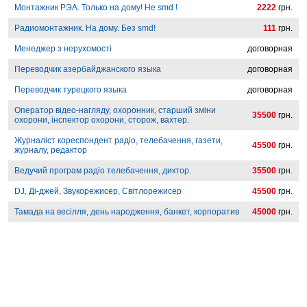
Монтажник РЭА. Только на дому! Не smd !
2222
грн.
Радиомонтажник. На дому. Без smd!
111
грн.
Менеджер з нерухомості
договорная
Переводчик азербайджанского языка
договорная
Переводчик турецкого языка
договорная
Оператор відео-нагляду, охоронник, старший зміни
35500
грн.
охорони, інспектор охорони, сторож, вахтер.
Журналіст кореспондент радіо, телебачення, газети,
45500
грн.
журналу, редактор
Ведучий програм радіо телебачення, диктор.
35500
грн.
DJ, Ді-джей, Звукорежисер, Світлорежисер
45500
грн.
Тамада на весілля, день народження, банкет, корпоратив
45000
грн.