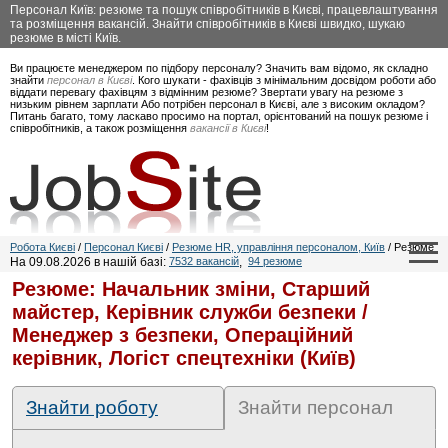
Персонал Київ: резюме та пошук співробітників в Києві, працевлаштування
та розміщення вакансій. Знайти співробітників в Києві швидко, шукаю
резюме в місті Київ.
Ви працюєте менеджером по підбору персоналу? Значить вам відомо, як складно
знайти
персонал в Києві
. Кого шукати - фахівців з мінімальним досвідом роботи або
віддати перевагу фахівцям з відмінним резюме? Звертати увагу на резюме з
низьким рівнем зарплати Або потрібен персонал в Києві, але з високим окладом?
Питань багато, тому ласкаво просимо на портал, орієнтований на пошук резюме і
співробітників, а також розміщення
вакансії в Києві
!
Робота Києві
/
Персонал Києві
/
Резюме HR, управління персоналом, Київ
/ Резюме
На 09.08.2026 в нашій базі:
7532 вакансій
,
94 резюме
Резюме: Начальник зміни, Старший
майстер, Керівник служби безпеки /
Менеджер з безпеки, Операційний
керівник, Логіст спецтехніки (Київ)
Знайти роботу
Знайти персонал