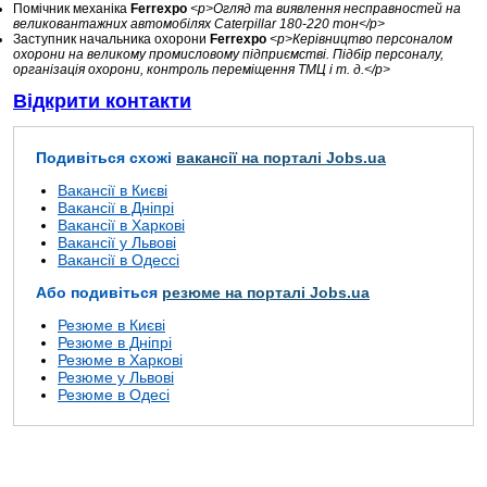
Помічник механіка
Ferrexpo
<p>Огляд та виявлення несправностей на
великовантажних автомобілях Caterpillar 180-220 тон</p>
Заступник начальника охорони
Ferrexpo
<p>Керівництво персоналом
охорони на великому промисловому підприємстві. Підбір персоналу,
організація охорони, контроль переміщення ТМЦ і т. д.</p>
Відкрити контакти
Подивіться схожі
вакансії на порталі Jobs.ua
Вакансії в Києві
Вакансії в Дніпрі
Вакансії в Харкові
Вакансії у Львові
Вакансії в Одессі
Або подивіться
резюме на порталі Jobs.ua
Резюме в Києві
Резюме в Дніпрі
Резюме в Харкові
Резюме у Львові
Резюме в Одесі