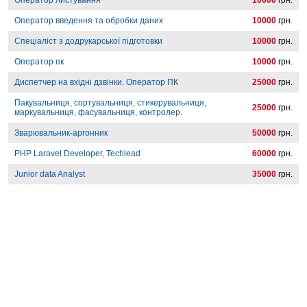
Оператор листування
10000
грн.
Оператор введення та обробки даних
10000
грн.
Спеціаліст з додрукарської підготовки
10000
грн.
Оператор пк
10000
грн.
Диспетчер на вхідні дзвінки. Оператор ПК
25000
грн.
Пакувальниця, сортувальниця, стикерувальниця,
25000
грн.
маркувальниця, фасувальниця, контролер.
Зварювальник-аргонник
50000
грн.
PHP Laravel Developer, Techlead
60000
грн.
Junior data Analyst
35000
грн.