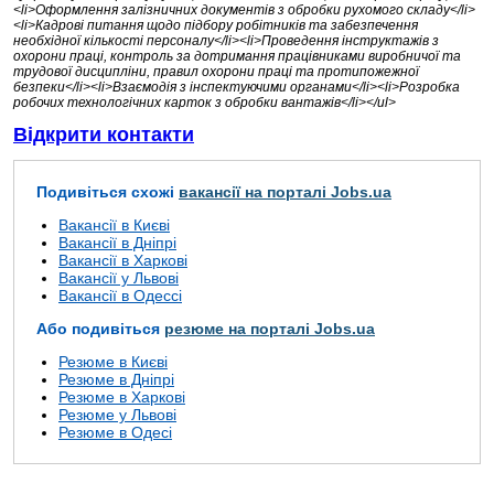
<li>Оформлення залізничних документів з обробки рухомого складу</li>
<li>Кадрові питання щодо підбору робітників та забезпечення
необхідної кількості персоналу</li><li>Проведення інструктажів з
охорони праці, контроль за дотримання працівниками виробничої та
трудової дисципліни, правил охорони праці та протипожежної
безпеки</li><li>Взаємодія з інспектуючими органами</li><li>Розробка
робочих технологічних карток з обробки вантажів</li></ul>
Відкрити контакти
Подивіться схожі
вакансії на порталі Jobs.ua
Вакансії в Києві
Вакансії в Дніпрі
Вакансії в Харкові
Вакансії у Львові
Вакансії в Одессі
Або подивіться
резюме на порталі Jobs.ua
Резюме в Києві
Резюме в Дніпрі
Резюме в Харкові
Резюме у Львові
Резюме в Одесі