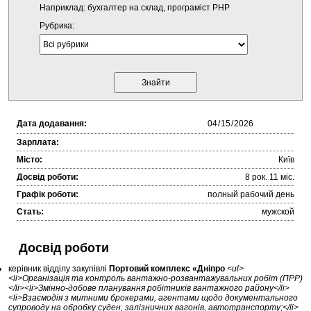
Наприклад: бухгалтер на склад, програміст PHP
Рубрика:
Дата додавання:
Зарплата:
Місто:
Київ
Досвід роботи:
8 рок. 11 міc.
Графік роботи:
полный рабочий день
Стать:
мужской
Досвід роботи
керівник відділу закупівлі
Портовий комплекс «Дніпро
<ul>
<li>Організація та контроль вантажно-розвантажувальних робіт (ПРР)
</li><li>Змінно-добове планування робітників вантажного району</li>
<li>Взаємодія з митними брокерами, агентами щодо документального
супроводу на обробку суден, залізничних вагонів, автотранспорту;</li>