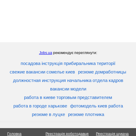
Jobs.ua
рекомендує переглянути:
посадова інструкція прибиральника території
свежие вакансии сомелье киев
резюме домработницы
должностная инструкция начальника отдела кадров
вакансии модели
работа в киеве торговым представителем
работа в городе харькове
фотомодель киев работа
резюме в луцке
резюме плотника
Головна
Реестрація роботодавця
Реестрація шукача