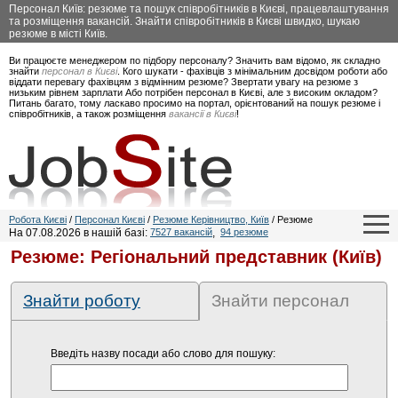
Персонал Київ: резюме та пошук співробітників в Києві, працевлаштування
та розміщення вакансій. Знайти співробітників в Києві швидко, шукаю
резюме в місті Київ.
Ви працюєте менеджером по підбору персоналу? Значить вам відомо, як складно
знайти
персонал в Києві
. Кого шукати - фахівців з мінімальним досвідом роботи або
віддати перевагу фахівцям з відмінним резюме? Звертати увагу на резюме з
низьким рівнем зарплати Або потрібен персонал в Києві, але з високим окладом?
Питань багато, тому ласкаво просимо на портал, орієнтований на пошук резюме і
співробітників, а також розміщення
вакансії в Києві
!
Робота Києві
/
Персонал Києві
/
Резюме Керівництво, Київ
/ Резюме
На 07.08.2026 в нашій базі:
7527 вакансій
,
94 резюме
Резюме: Регіональний представник (Київ)
Знайти роботу
Знайти персонал
Введіть назву посади або слово для пошуку: