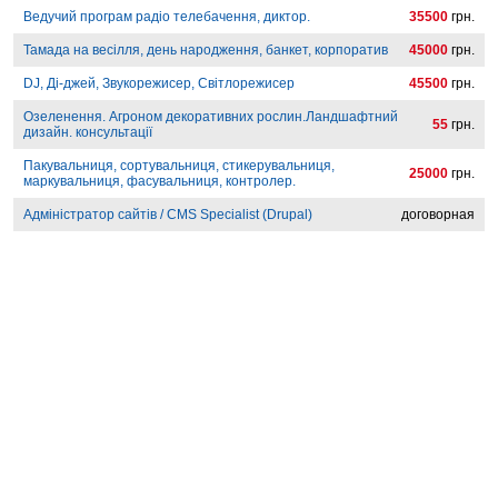
Ведучий програм радіо телебачення, диктор.
35500
грн.
Тамада на весілля, день народження, банкет, корпоратив
45000
грн.
DJ, Ді-джей, Звукорежисер, Світлорежисер
45500
грн.
Озеленення. Агроном декоративних рослин.Ландшафтний
55
грн.
дизайн. консультації
Пакувальниця, сортувальниця, стикерувальниця,
25000
грн.
маркувальниця, фасувальниця, контролер.
Адміністратор сайтів / CMS Specialist (Drupal)
договорная