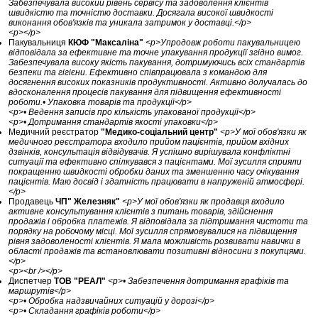
Забезпечувала високий рівень сервісу та задоволення клієнтів
швидкістю та точністю доставки. Досягала високої швидкості
виконання обов'язків та уникала затримок у доставці.</p>
<p></p>
Пакувальниця
КЮФ "Максаліна"
<p>Упродовж роботи пакувальницею
відповідала за ефективне та точне упакування продукції згідно вимог.
Забезпечувала високу якість пакування, дотримуючись всіх стандартів
безпеки та гігієни. Ефективно співпрацювала з командою для
досягнення високих показників продуктивності. Активно долучалась до
вдосконалення процесів пакування для підвищення ефективності
роботи.• Упаковка товарів та продукції</p>
<p>• Ведення записів про кількість упакованої продукції</p>
<p>• Дотримання стандартів якості упаковки</p>
Медичний реєстратор
"Медико-соціальний центр"
<p>У мої обов'язки як
медичного реєстратора входило прийом пацієнтів, прийом вхідних
дзвінків, консультація відвідувачів. Я успішно вирішувала конфліктні
ситуації та ефективно спілкувався з пацієнтами. Мої зусилля сприяли
покращенню швидкості обробки даних та зменшенню часу очікування
пацієнтів. Маю досвід і здатність працювати в напруженій атмосфері.
</p>
Продавець
ЧП" Железняк"
<p>У мої обов'язки як продавця входило
активне консультування клієнтів з питань товарів, здійснення
продажів і обробка платежів. Я відповідала за підтримання чистоти та
порядку на робочому місці. Мої зусилля спрямовувалися на підвищення
рівня задоволеності клієнтів. Я мала можливість розвивати навички в
області продажів та встановлювати позитивні відносини з покупцями.
</p>
<p><br /></p>
Диспетчер
ТОВ "РЕАЛ"
<p>• Забезпечення дотримання графіків та
маршрутів</p>
<p>• Обробка надзвичайних ситуацій у дорозі</p>
<p>• Складання графіків роботи</p>