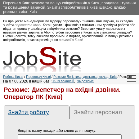
Персонал Київ: резюме та пошук співробітників в Києві, працевлаштування
та розміщення вакансій. Знайти співробітників в Києві швидко, шукаю
резюме в місті Київ.
Ви працюєте менеджером по підбору персоналу? Значить вам відомо, як складно
знайти
персонал в Києві
. Кого шукати - фахівців з мінімальним досвідом роботи або
віддати перевагу фахівцям з відмінним резюме? Звертати увагу на резюме з
низьким рівнем зарплати Або потрібен персонал в Києві, але з високим окладом?
Питань багато, тому ласкаво просимо на портал, орієнтований на пошук резюме і
співробітників, а також розміщення
вакансії в Києві
!
Робота Києві
/
Персонал Києві
/
Резюме Логістика, доставка, склад, Київ
/ Резюме
На 07.08.2026 в нашій базі:
7519 вакансій
,
94 резюме
Резюме: Диспетчер на вхідні дзвінки.
Оператор ПК (Київ)
Знайти роботу
Знайти персонал
Введіть назву посади або слово для пошуку: