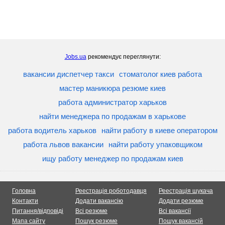
Jobs.ua
рекомендує переглянути:
вакансии диспетчер такси
стоматолог киев работа
мастер маникюра резюме киев
работа администратор харьков
найти менеджера по продажам в харькове
работа водитель харьков
найти работу в киеве оператором
работа львов вакансии
найти работу упаковщиком
ищу работу менеджер по продажам киев
Головна
Реестрація роботодавця
Реестрація шукача
Контакти
Додати вакансію
Додати резюме
Питання/відповіді
Всі резюме
Всі вакансії
Мапа сайту
Пошук резюме
Пошук вакансій