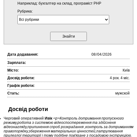
Наприклад: бухгалтер на склад, програміст PHP
Рубрика:
Дата додавання:
Зарплата:
Місто:
Київ
Досвід роботи:
4 рок. 4 міc.
Графік роботи:
Стать:
мужской
Досвід роботи
Черговий оперативний
Ивік
<p>Контроль дотримання пропускного
режиму,робота з системою відеоспостереження та здійсненя
відеонагляду,припинення спроб розкрадання ,контроль за дотриманням
правопорядку,збереження матеріальних цінностей,патрулювання
прилеглої території і тому подібне пов'язане з посадовою інструкцією.