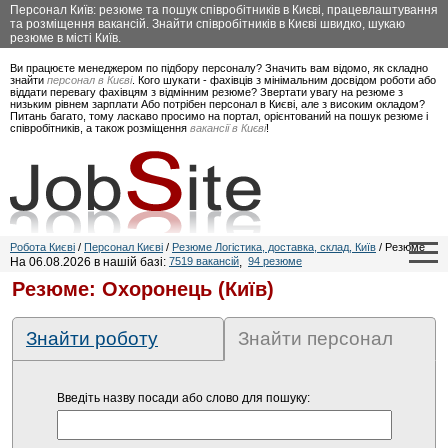
Персонал Київ: резюме та пошук співробітників в Києві, працевлаштування
та розміщення вакансій. Знайти співробітників в Києві швидко, шукаю
резюме в місті Київ.
Ви працюєте менеджером по підбору персоналу? Значить вам відомо, як складно
знайти
персонал в Києві
. Кого шукати - фахівців з мінімальним досвідом роботи або
віддати перевагу фахівцям з відмінним резюме? Звертати увагу на резюме з
низьким рівнем зарплати Або потрібен персонал в Києві, але з високим окладом?
Питань багато, тому ласкаво просимо на портал, орієнтований на пошук резюме і
співробітників, а також розміщення
вакансії в Києві
!
Робота Києві
/
Персонал Києві
/
Резюме Логістика, доставка, склад, Київ
/ Резюме
На 06.08.2026 в нашій базі:
7519 вакансій
,
94 резюме
Резюме: Охоронець (Київ)
Знайти роботу
Знайти персонал
Введіть назву посади або слово для пошуку: