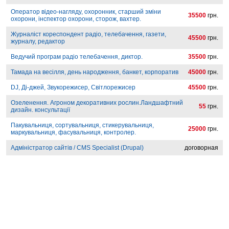
Оператор відео-нагляду, охоронник, старший зміни
35500
грн.
охорони, інспектор охорони, сторож, вахтер.
Журналіст кореспондент радіо, телебачення, газети,
45500
грн.
журналу, редактор
Ведучий програм радіо телебачення, диктор.
35500
грн.
Тамада на весілля, день народження, банкет, корпоратив
45000
грн.
DJ, Ді-джей, Звукорежисер, Світлорежисер
45500
грн.
Озеленення. Агроном декоративних рослин.Ландшафтний
55
грн.
дизайн. консультації
Пакувальниця, сортувальниця, стикерувальниця,
25000
грн.
маркувальниця, фасувальниця, контролер.
Адміністратор сайтів / CMS Specialist (Drupal)
договорная