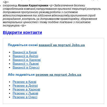
</p>
охоронець
Козаки-Характерники
<p>Забезпечення безпеки
співробітників компанії,патрулювання прилеглої території,контроль
дотримання пропускного режиму,робота з системою
відеоспостереження та здійсненя відеонагляду,припинення спроб
розкрадання ,контроль за дотриманням правопорядку, збереження
матеріальних цінностей і тому подібне пов'язане з посадовою
інструкцією.</p>
Відкрити контакти
Подивіться схожі
вакансії на порталі Jobs.ua
Вакансії в Києві
Вакансії в Дніпрі
Вакансії в Харкові
Вакансії у Львові
Вакансії в Одессі
Або подивіться
резюме на порталі Jobs.ua
Резюме в Києві
Резюме в Дніпрі
Резюме в Харкові
Резюме у Львові
Резюме в Одесі