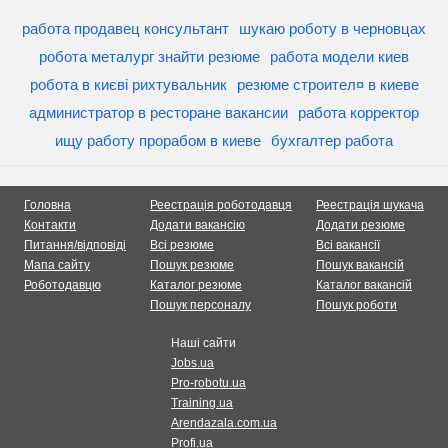
работа продавец консультант
шукаю роботу в черновцах
робота металург знайти резюме
работа модели киев
робота в києві рихтувальник
резюме строител¤ в киеве
администратор в ресторане вакансии
работа корректор
ищу работу прорабом в киеве
бухгалтер работа
Головна
Реестрація роботодавця
Реестрація шукача
Контакти
Додати вакансію
Додати резюме
Питання/відповіді
Всі резюме
Всі вакансії
Мапа сайту
Пошук резюме
Пошук вакансій
Роботодавцю
Каталог резюме
Каталог вакансій
Пошук персоналу
Пошук роботи
Наші сайти
Jobs.ua
Pro-robotu.ua
Training.ua
Arendazala.com.ua
Profi.ua