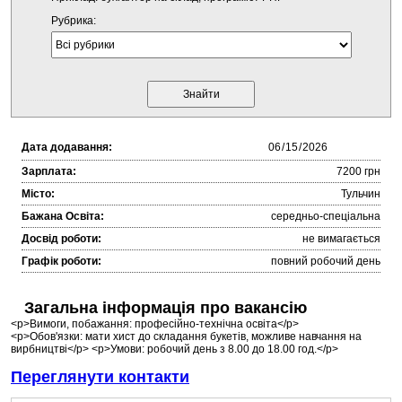
Рубрика:
Дата додавання:
Зарплата:
7200 грн
Місто:
Тульчин
Бажана Освіта:
середньо-спеціальна
Досвід роботи:
не вимагається
Графік роботи:
повний робочий день
Загальна інформація про вакансію
<p>Вимоги, побажання: професійно-технічна освіта</p>
<p>Обов'язки: мати хист до складання букетів, можливе навчання на
вирбництві</p> <p>Умови: робочий день з 8.00 до 18.00 год.</p>
Переглянути контакти