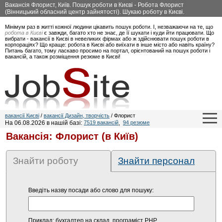
Вакансія Флорист, Київ. Пошук роботи в Києві - Робота Флорист
(Вінницький обласний центр зайнятості). Шукаю роботу в Києві.
Мінімум раз в житті кожної людини цікавить пошук роботи. І, незважаючи на те, що
робота в Києві
є завжди, багато хто не знає, де її шукати і куди йти працювати. Що
вибрати - вакансії в Києві в невеликих фірмах або ж здійснювати пошук роботи в
корпораціях? Що краще: робота в Києві або виїхати в інше місто або навіть країну?
Питань багато, тому ласкаво просимо на портал, орієнтований на пошук роботи і
вакансій, а також розміщення резюме в Києві!
вакансії Києві
/
вакансії Дизайн, творчість
/ Флорист
На 06.08.2026 в нашій базі:
7519 вакансій
,
94 резюме
Вакансія: Флорист (в Київ)
Знайти роботу
Знайти персонал
Введіть назву посади або слово для пошуку:
Приклад: бухгалтер на склад, програміст PHP