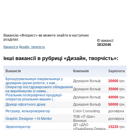
Вакансію «Флорист» ви можете знайти в наступних
розділах:
ID вакансї:
3832046
Вакансії в
Дизайн, творчість
Інші вакансії в рубриці «Дизайн, творчість»:
Вакансія
Компанія
Зарплата
Брошурувальниця-пакувальниця у
Друкарня Вольф
20000
грн.
друкарню (ручні роботи, з нав...
Оператор постдрукарського обладнання
Друкарня Вольф
35000
грн.
на виробництво (з навча...
Різальник поліграфічної продукції-
Друкарня Вольф
40000
грн.
оператор різальних машин (...
Друкар офсетного друку
Друкарня Вольф
50000
грн.
Ретушер, кольорокоректор
Color Consulting
договірна
ТОВ «ІТ-Шаг»
Graphic Designer + AI Mentor
договірна
Вінниця
ДП «ДАО
Звукооператор
15220
грн.
«РадіоБенд Олексн...