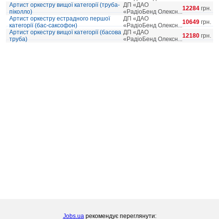
Артист оркестру вищої категорії (труба-
ДП «ДАО
12284
грн.
піколло)
«РадіоБенд Олексн...
Артист оркестру естрадного першої
ДП «ДАО
10649
грн.
категорії (бас-саксофон)
«РадіоБенд Олексн...
Артист оркестру вищої категорії (басова
ДП «ДАО
12180
грн.
труба)
«РадіоБенд Олексн...
Jobs.ua
рекомендує переглянути: