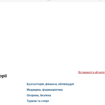
Всі вакансії в цій катег
орії
Бухгалтерія, фінанси, облік/аудит
Медицина, фармацевтика
Охорона, безпека
Туризм та спорт