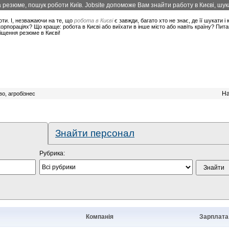
 резюме, пошук роботи Київ. Jobsite допоможе Вам знайти работу в Києві, шука
оти. І, незважаючи на те, що
робота в Києві
є завжди, багато хто не знає, де її шукати і
рпораціях? Що краще: робота в Києві або виїхати в інше місто або навіть країну? Пит
міщення резюме в Києві!
На
во, агробізнес
Знайти персонал
Рубрика:
Компанія
Зарплата