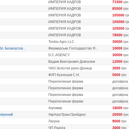
ИМПЕРИЯ КАДРОВ
73300
грн
ИМПЕРИЯ КАДРОВ
85500
грн
ИМПЕРИЯ КАДРОВ
105000
гр
ИМПЕРИЯ КАДРОВ
105000
гр
ИМПЕРИЯ КАДРОВ
105000
гр
ИМПЕРИЯ КАДРОВ
78000
грн
Tontso Agro LLC
30000
грн
бл. Безкоштов...
Фермерське Господарство Я...
10000
грн
D.C.AGENCY
30000
грн
Вадим Викторович Довгалюк
12000
грн
ЧАО Золотое руно-Донецк
3000
грн
ФЛП Кузнецов С.Н.
5000
грн
Перепелиная ферма
договірна
Перепелиная ферма
договірна
Перепелиная ферма
договірна
Перепелиная ферма
договірна
Агромир
18000
грн
обрений
УкрАгроТрансТрейдинг
20000
грн
Лагуна
9000
грн
ЧП Радуга
3000
грн