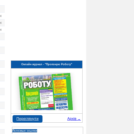
н
н
н
Онлайн журнал - "Пропоную Роботу"
Переглянути
Архів →
Полезные ссылки