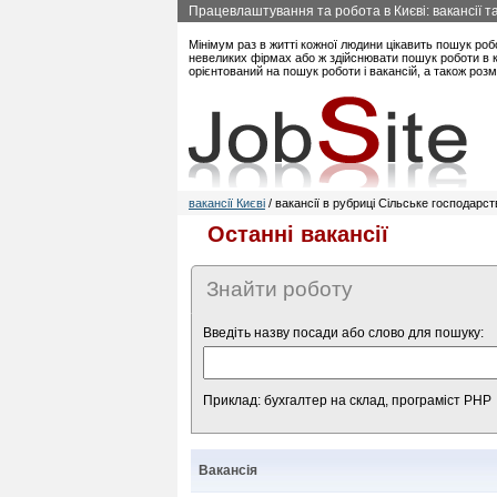
Працевлаштування та робота в Києві: вакансії та
Мінімум раз в житті кожної людини цікавить пошук роб
невеликих фірмах або ж здійснювати пошук роботи в ко
орієнтований на пошук роботи і вакансій, а також роз
вакансії Києві
/ вакансії в рубриці Сільське господарст
Останні вакансії
Знайти роботу
Введіть назву посади або слово для пошуку:
Приклад: бухгалтер на склад, програміст PHP
Вакансія