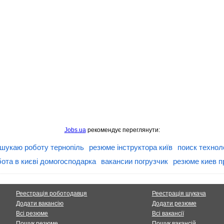
Jobs.ua
рекомендує переглянути:
шукаю роботу тернопіль
резюме інструктора київ
поиск технол
ота в києві домогосподарка
вакансии погрузчик
резюме киев п
Реестрація роботодавця
Реестрація шукача
Додати вакансію
Додати резюме
Всі резюме
Всі вакансії
Пошук резюме
Пошук вакансій