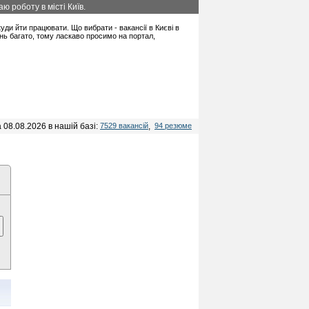
ю роботу в місті Київ.
 куди йти працювати. Що вибрати - вакансії в Києві в
ань багато, тому ласкаво просимо на портал,
 08.08.2026 в нашій базі:
7529 вакансій
,
94 резюме