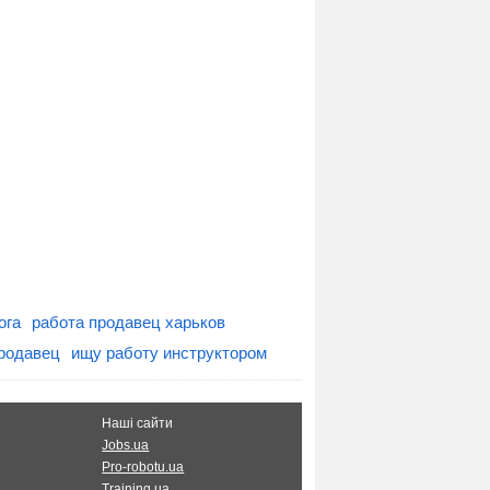
ога
работа продавец харьков
родавец
ищу работу инструктором
Наші сайти
Jobs.ua
Pro-robotu.ua
Training.ua