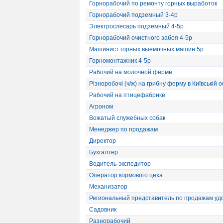
Горнорабочий по ремонту горных выработок
Горнорабочий подземный 3-4р
Электрослесарь подземный 4-5р
Горнорабочий очистного забоя 4-5р
Машинист горных выемочных машин 5р
Горномонтажник 4-5р
Рабочий на молочной ферме
Різноробочі (ч/ж) на грибну ферму в Київській о
Рабочий на птицефабрике
Агроном
Вожатый служебных собак
Менеджер по продажам
Директор
Бухгалтер
Водитель-экспедитор
Оператор кормового цеха
Механизатор
Региональный представитель по продажам уд
Садовник
Разнорабочий