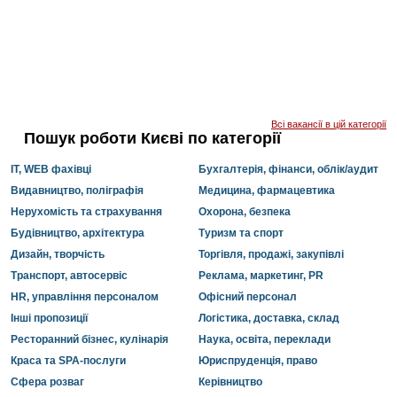
Всі вакансії в цій категорії
Пошук роботи Києві по категорії
IT, WEB фахівці
Бухгалтерія, фінанси, облік/аудит
Видавництво, поліграфія
Медицина, фармацевтика
Нерухомість та страхування
Охорона, безпека
Будівництво, архітектура
Туризм та спорт
Дизайн, творчість
Торгівля, продажі, закупівлі
Транспорт, автосервіс
Реклама, маркетинг, PR
HR, управління персоналом
Офісний персонал
Інші пропозиції
Логістика, доставка, склад
Ресторанний бізнес, кулінарія
Наука, освіта, переклади
Краса та SPA-послуги
Юриспруденція, право
Сфера розваг
Керівництво