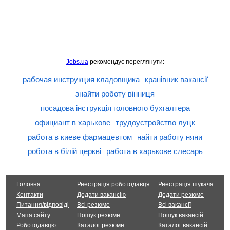
Jobs.ua
рекомендує переглянути:
рабочая инструкция кладовщика
кранівник вакансії
знайти роботу вінниця
посадова інструкція головного бухгалтера
официант в харькове
трудоустройство луцк
работа в киеве фармацевтом
найти работу няни
робота в білій церкві
работа в харькове слесарь
Головна
Реестрація роботодавця
Реестрація шукача
Контакти
Додати вакансію
Додати резюме
Питання/відповіді
Всі резюме
Всі вакансії
Мапа сайту
Пошук резюме
Пошук вакансій
Роботодавцю
Каталог резюме
Каталог вакансій