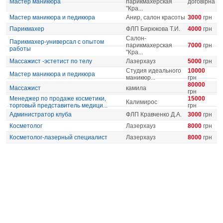
Мастер маникюра
парикмахерская
договірна
"Кра...
Мастер маникюра и педикюра
Анир, салон красоты
3000
грн
Парикмахер
ФЛП Бирюкова Т.И.
4000
грн
Салон-
Парикмахер-универсал с опытом
парикмахерская
7000
грн
работы
"Кра...
Массажист -эстетист по телу
Лазерхауз
5000
грн
Студия идеального
10000
Мастер маникюра и педикюра
маникюр...
грн
80000
Массажист
камила
грн
Менеджер по продаже косметики,
15000
Калимирос
торговый представитель медици...
грн
Администратор клуба
ФЛП Кравченко Д.А.
3000
грн
Косметолог
Лазерхауз
8000
грн
Косметолог-лазерный специалист
Лазерхауз
8000
грн