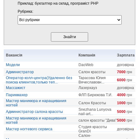
Приклад: бухгалтер на склад, програміст PHP
Рубрика:
Вакансія
Компанія
Зарплата
Модели
DaoWeb
договірна
Администратор
Салон красоты
7000
грн
Оператор колл-центра(Удаленно без
Тарасова Юлия
6000
грн
поиска клиентов,только теп...
Вячеславовн...
Массажист
Лазерхауз
договірна
Парикмахер
ФЛП Бирюкова Т.И.
4000
грн
Мастер маникюра и наращивания
Салон Красоты
1000
грн
ногтей
Snezhana Lunyova
Администратор салона красоты
5000
грн
nail-art...
Мастер маникюра и наращивания
салон красоты "Дива"
5000
грн
ногтей
Студия красоты
Мастер ногтевого сервиса
договірна
GranDI
Салон-