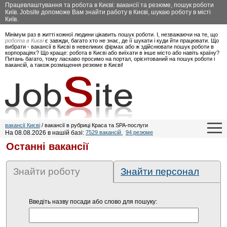
Працевлаштування та робота в Києві: вакансії та резюме, пошук роботи
Київ. Jobsite допоможе Вам знайти работу в Києві, шукаю роботу в місті
Київ.
Мінімум раз в житті кожної людини цікавить пошук роботи. І, незважаючи на те, що
робота в Києві
є завжди, багато хто не знає, де її шукати і куди йти працювати. Що
вибрати - вакансії в Києві в невеликих фірмах або ж здійснювати пошук роботи в
корпораціях? Що краще: робота в Києві або виїхати в інше місто або навіть країну?
Питань багато, тому ласкаво просимо на портал, орієнтований на пошук роботи і
вакансій, а також розміщення резюме в Києві!
вакансії Києві
/ вакансії в рубриці Краса та SPA-послуги
На 08.08.2026 в нашій базі:
7529 вакансій
,
94 резюме
Останні вакансії
Знайти роботу
Знайти персонал
Введіть назву посади або слово для пошуку: