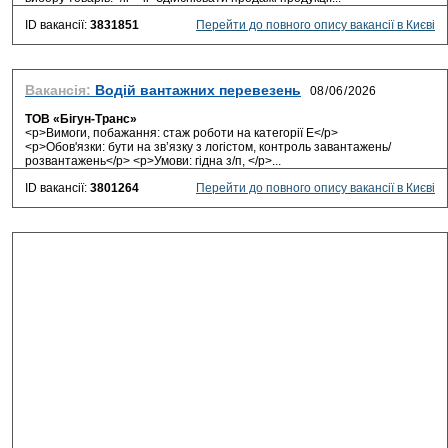
ID вакансії:
3831851
Перейти до повного опису вакансії в Києві
Вакансія:
Водій вантажних перевезень
ТОВ «Бігун-Транс»
<p>Вимоги, побажання: стаж роботи на категорії Е</p>
<p>Обов'язки: бути на зв’язку з логістом, контроль завантажень/
розвантажень</p> <p>Умови: гідна з/п, </p>...
ID вакансії:
3801264
Перейти до повного опису вакансії в Києві