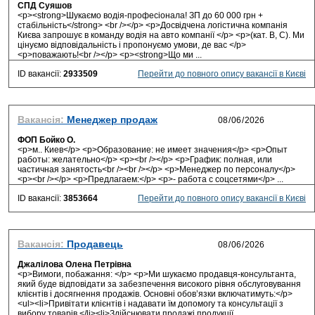
СПД Суяшов
<p><strong>Шукаємо водія-професіонала! ЗП до 60 000 грн +
стабільність</strong> <br /></p> <p>Досвідчена логістична компанія
Києва запрошує в команду водія на авто компанії </p> <p>(кат. В, С). Ми
цінуємо відповідальність і пропонуємо умови, де вас </p>
<p>поважають!<br /></p> <p><strong>Що ми ...
ID вакансії:
2933509
Перейти до повного опису вакансії в Києві
Вакансія:
Менеджер продаж
ФОП Бойко О.
<p>м.. Киев</p> <p>Образование: не имеет значения</p> <p>Опыт
работы: желательно</p> <p><br /></p> <p>График: полная, или
частичная занятость<br /><br /></p> <p>Менеджер по персоналу</p>
<p><br /></p> <p>Предлагаем:</p> <p>- работа с соцсетями</p> ...
ID вакансії:
3853664
Перейти до повного опису вакансії в Києві
Вакансія:
Продавець
Джалілова Олена Петрівна
<p>Вимоги, побажання: </p> <p>Ми шукаємо продавця-консультанта,
який буде відповідати за забезпечення високого рівня обслуговування
клієнтів і досягнення продажів. Основні обов’язки включатимуть:</p>
<ul><li>Привітати клієнтів і надавати їм допомогу та консультації з
вибору товарів.</li><li>Здійснювати продажі продукції...