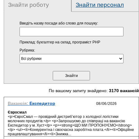
Знайти роботу
Знайти персонал
Введіть назву посади або слово для пошуку:
Приклад: бухгалтер на склад, програміст PHP
Рубрика:
По вашому запиту знайдено:
3170 вакансій
Вакансія:
Експедитор
Євросмал
<p>ЄвроСмал — провідний дистриб’ютор з холодної логістики
молочних продуктів.</p> <p>Запрошуємо до співпраці на вакансію
Експедитор у м. Хуст</p> <p><strong>ЩО МИ ПРОПОНУЄМО</strong>
</p> <ul><li>Конкурентна і своєчасна заробітна плата.</li><li>Офіційне
працевлаштування</li><li>Знижка...