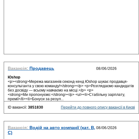
Вакансія:
Продавець
Юshop
<p><strong>Мережа магазинів секонд-хенд Юshop шукає продавця-
консультанта у свою команду!</strong></p> <p>Розглядаємо кандидатів
без досвіду — всьому навчаємо на місці.</p> <p>
<strong>Ми пропонуємо:</strong></p> <ul><li>Стабільну зарплату,
премії</li><li>Бонуси за резул...
ID вакансії:
3851830
Перейти до повного опису вакансії в Києві
Вакансія:
Водій на авто компанії (кат. В,
С)