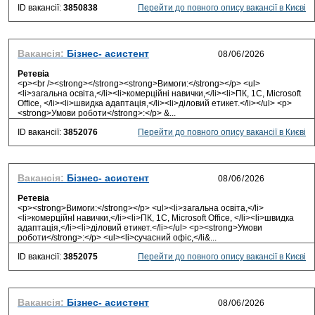
ID вакансії:
3850838
Перейти до повного опису вакансії в Києві
Вакансія:
Бізнес- асистент
Ретевіа
<p><br /><strong></strong><strong>Вимоги:</strong></p> <ul>
<li>загальна освiта,</li><li>комерційнi навички,</li><li>ПК, 1С, Microsoft
Office, </li><li>швидка адаптація,</li><li>дiловий етикет.</li></ul> <p>
<strong>Умови роботи</strong>:</p> &...
ID вакансії:
3852076
Перейти до повного опису вакансії в Києві
Вакансія:
Бізнес- асистент
Ретевіа
<p><strong>Вимоги:</strong></p> <ul><li>загальна освiта,</li>
<li>комерційнI навички,</li><li>ПК, 1С, Microsoft Office, </li><li>швидка
адаптація,</li><li>дiловий етикет.</li></ul> <p><strong>Умови
роботи</strong>:</p> <ul><li>сучасний офiс,</li&...
ID вакансії:
3852075
Перейти до повного опису вакансії в Києві
Вакансія:
Бізнес- асистент