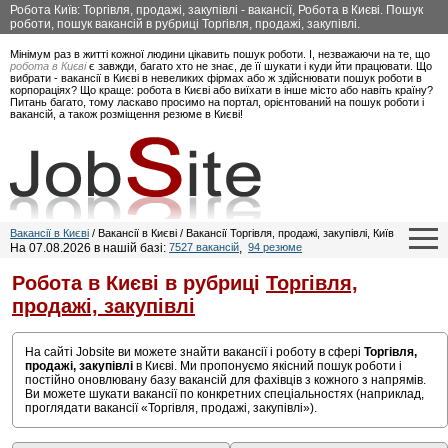
Робота Київ: Торгівля, продажі, закупівлі - вакансії, Робота в Києві. Пошук
роботи, пошук вакансій в рубриці Торгівля, продажі, закупівлі.
Мінімум раз в житті кожної людини цікавить пошук роботи. І, незважаючи на те, що
робота в Києві
є завжди, багато хто не знає, де її шукати і куди йти працювати. Що
вибрати - вакансії в Києві в невеликих фірмах або ж здійснювати пошук роботи в
корпораціях? Що краще: робота в Києві або виїхати в інше місто або навіть країну?
Питань багато, тому ласкаво просимо на портал, орієнтований на пошук роботи і
вакансій, а також розміщення резюме в Києві!
Вакансії в Києві
/ Вакансії в Києві / Вакансії Торгівля, продажі, закупівлі, Київ
На 07.08.2026 в нашій базі:
7527 вакансій
,
94 резюме
Робота в Києві в рубриці
Торгівля,
продажі, закупівлі
На сайті Jobsite ви можете знайти вакансії і роботу в сфері
Торгівля,
продажі, закупівлі
в Києві. Ми пропонуємо якісний пошук роботи і
постійно оновлювану базу вакансій для фахівців з кожного з напрямів.
Ви можете шукати вакансії по конкретних спеціальностях (наприклад,
проглядати вакансії «Торгівля, продажі, закупівлі»).