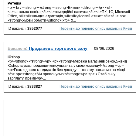
Ретевіа
<p><br /><strong></strong><strong>Вимоги:</strong></p> <ul>
<li>загальна освiта,</li><li>комерційнi навички,</li><li>ПК, 1С, Microsoft
Office, </li><li>швидка адаптація,</li><li>дiловий етикет.</li></ul> <p>
<strong>Умови роботи</strong>:</p> &...
ID вакансії:
3852077
Перейти до повного опису вакансії в Києві
Вакансія:
Продавець торгового залу
Юshop
<p><strong></strong></p> <p><strong>Мережа магазинів секонд-хенд
Юshop шукає продавця-консультанта у свою команду!</strong></p>
<p>Розглядаємо кандидатів без досвіду — всьому навчаємо на місці.
</p> <p><strong>Ми пропонуємо:</strong></p> <p> • Стабільну
зарплату, премії</p>...
ID вакансії:
3833827
Перейти до повного опису вакансії в Києві