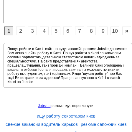
»
1
2
3
4
5
6
7
8
9
10
Пошук роботи в Києві: сайт пошуку вакансій і резюме Jobsite допоможе
Вам легко знайти роботу в Києві. Пошук роботи в Києві за ключовим
словом і зарплатою, детальною статистикою нових надходжень за
спеціальностями. На сайті представлені як агентства
працевлаштування, так і провідні компанії. Великий банк оголошень і
вакансії в рубриці Торгівля, продажі, закупівлі
з можливістю знайти
роботу як студентам, так і керівникам. Якщо "шукаю роботу" про Вас -
тоді Ви потрапили за адресою! Працевлаштування в Київ і вакансії
Києві на Jobsite.
Jobs.ua
рекомендує переглянути:
ищу работу секретарем киев
свежие вакансии водитель харьков
резюме сапожник киев